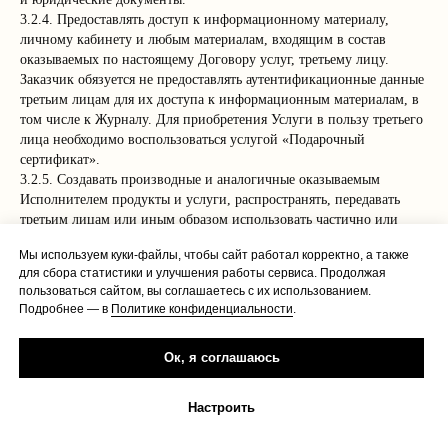
3.2.4. Предоставлять доступ к информационному материалу,
личному кабинету и любым материалам, входящим в состав
оказываемых по настоящему Договору услуг, третьему лицу.
Заказчик обязуется не предоставлять аутентификационные данные
третьим лицам для их доступа к информационным материалам, в
том числе к Журналу. Для приобретения Услуги в пользу третьего
лица необходимо воспользоваться услугой «Подарочный
сертификат».
3.2.5. Создавать производные и аналогичные оказываемым
Исполнителем продукты и услуги, распространять, передавать
третьим лицам или иным образом использовать частично или
полностью размещённые в личном кабинете/чате
Мы используем куки-файлы, чтобы сайт работал корректно, а также
информационные материалы и содержание Сайта/ресурсов
для сбора статистики и улучшения работы сервиса. Продолжая
Исполнителя.
пользоваться сайтом, вы соглашаетесь с их использованием.
3.2.6. Продавать, уступать право требования к Исполнителю.
Подробнее — в
Политике конфиденциальности
.
3.3. Заказчик обязан:
Ок, я соглашаюсь
3.3.1. Оплатить Исполнителю предоставленный стоимость Услуг, в
размере и сроки, предусмотренные информацией на Сайте.
3.3.2. Обеспечивать конфиденциальность своих учетных данных/
Настроить
ссылки доступа, корректно указывать технические данные
подписки и персональные данные, необходимые для оказания