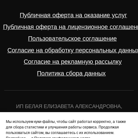
ИНН 644 905 926 485, ОГРНИП 319 774 600 034 663,
АДРЕС: 123 060, Г. МОСКВА, EMAIL
INFO@ELIZABETHKU.RU
© ВСЕ ПРАВА ЗАЩИЩЕНЫ. МАТЕРИАЛЫ
ЗАПРЕЩЕНО КОПИРОВАТЬ 2025
РАЗРАБОТКА САЙТА
ЭТЕНШЕН
Мы используем куки-файлы, чтобы сайт работал корректно, а также
для сбора статистики и улучшения работы сервиса. Продолжая
пользоваться сайтом, вы соглашаетесь с их использованием.